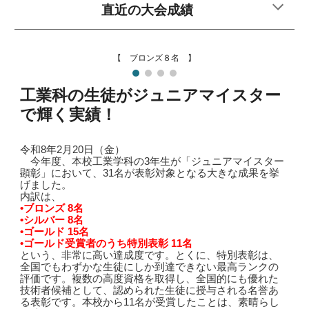
直近の大会成績
【 シルバー８名 】
工業科の生徒がジュニアマイスター
で輝く実績！
令和8年2月20日（金）
今年度、本校工業学科の3年生が「ジュニアマイスター
顕彰」において、31名が表彰対象となる大きな成果を挙
げました。
内訳は、
•ブロンズ 8名
•シルバー 8名
•ゴールド 15名
•ゴールド受賞者のうち特別表彰 11名
という、非常に高い達成度です。とくに、特別表彰は、
全国でもわずかな生徒にしか到達できない最高ランクの
評価です。複数の高度資格を取得し、全国的にも優れた
技術者候補として、認められた生徒に授与される名誉あ
る表彰です。本校から11名が受賞したことは、素晴らし