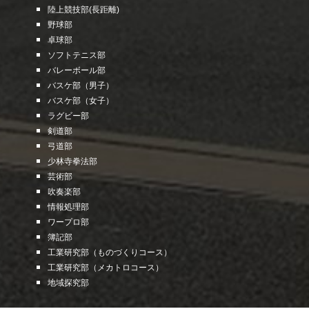
陸上競技部
(
長
距離)
野球部
卓球部
ソフトテニス部
バレーボール部
バスケ部（男子）
バスケ部（女子）
ラグビー部
剣道部
弓道部
少林寺拳法部
芸術部
吹奏楽部
情報処理部
ワープロ部
簿記部
工業研究部（ものづくりコース）
工業研究部（メカトロコース）
地域探究部