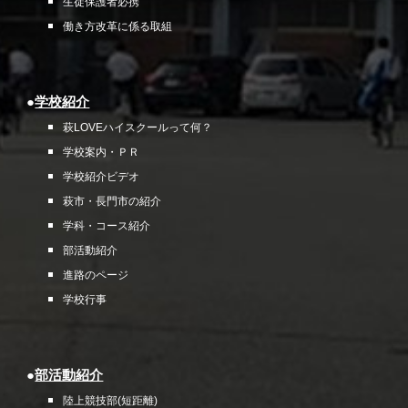
生徒
保護者必携
働き方改革に係る取組
●
学校紹介
萩LOVEハイスクールって何？
学校案内・ＰＲ
学校紹介ビデオ
萩市・長門市の紹介
学科・コース紹介
部活動紹介
進路のページ
学校行事
●
部活動紹介
陸上競技部
(短距離)