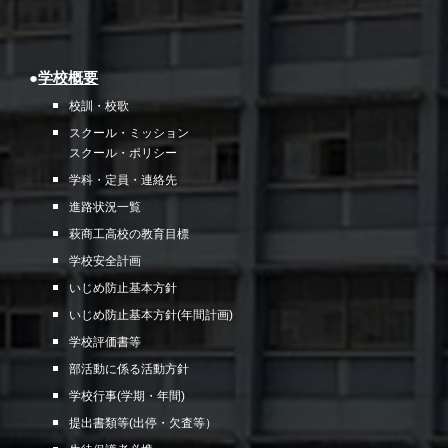
●
学校概要
校訓・校歌
スクール・ミッション
スクール・ポリシー
学科・定員・連絡先
進路状況一覧
萩商工高校の教育目標
学校安全計画
いじめ防止基本方針
いじめ防止基本方針(年間計画)
学校評価書等
部活動に係る活動方針
学校行事(学期・年間)
提出書類等(出停・欠査等）