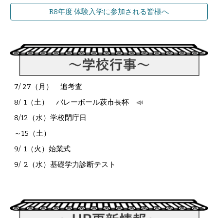
R8年度 体験入学に参加される皆様へ
7/
27（月
）
追考査
8/ 1（土） バレーボール萩市長杯 📣
8/12（水）学校閉庁日
～15（土）
9/
1（
火
）始業式
9/
2
（
水
）基礎学力診断テスト